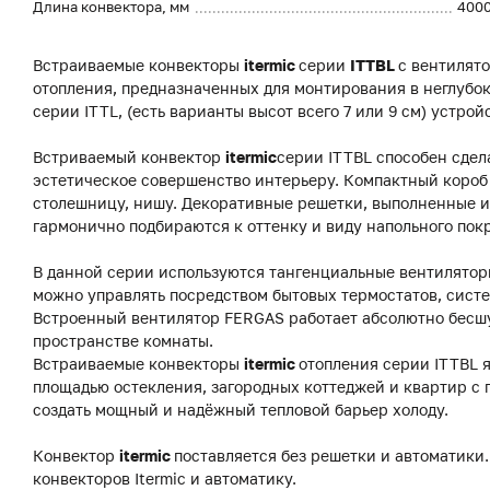
Длина конвектора, мм
400
Встраиваемые конвекторы
itermic
серии
ITTBL
с вентилят
отопления, предназначенных для монтирования в неглубок
серии ITTL, (есть варианты высот всего 7 или 9 см) устро
Встриваемый конвектор
itermic
серии ITTBL способен сдел
эстетическое совершенство интерьеру. Компактный короб 
столешницу, нишу. Декоративные решетки, выполненные из
гармонично подбираются к оттенку и виду напольного пок
В данной серии используются тангенциальные вентиляторы
можно управлять посредством бытовых термостатов, систе
Встроенный вентилятор FERGAS работает абсолютно бесш
пространстве комнаты.
Встраиваемые конвекторы
itermic
отопления серии ITTBL 
площадью остекления, загородных коттеджей и квартир с
создать мощный и надёжный тепловой барьер холоду.
Конвектор
itermic
поставляется без решетки и автоматики.
конвекторов Itermic и автоматику.