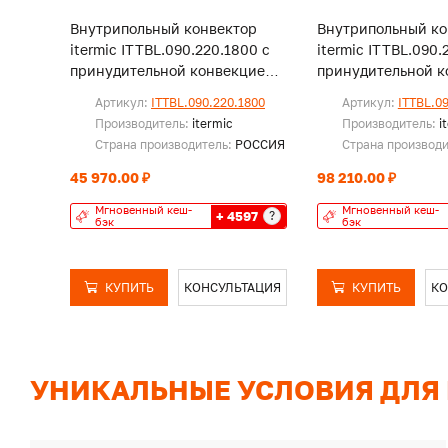
Внутрипольный конвектор
Внутрипольный ко
itermic ITTBL.090.220.1800 с
itermic ITTBL.090.
принудительной конвекцией,
принудительной к
без решетки
без решетки
Артикул:
ITTBL.090.220.1800
Артикул:
ITTBL.0
Производитель:
itermic
Производитель:
i
Страна производитель:
РОССИЯ
Страна производ
45 970.00 ₽
98 210.00 ₽
Мгновенный кеш-
Мгновенный кеш-
+ 4597
?
бэк
бэк
КУПИТЬ
КОНСУЛЬТАЦИЯ
КУПИТЬ
КО
УНИКАЛЬНЫЕ УСЛОВИЯ ДЛЯ