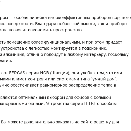
0
ором — особая линейка высокоэффективных приборов водяного
ие поверхности. Благодаря небольшой высоте, как и приборы
йства позволят сэкономить пространство.
ать помещение более функциональным, и при этом придаст
устройства с легкостью монтируется в подоконник,
 алюминия, отлично подойдут к любому интерьеру, поскольку
рытия.
 от FERGAS серии NCB (Швеция), они удобны тем, что ими
мами климат-контроля или системами типа “умный дом”.
умно,обеспечивает равномерное распределение тепла в
являются оптимальным выбором для офисов с большой
 панорамными окнами. Устройства серии ITTBL способны
 Вы можете дополнительно заказать на сайте решетку для