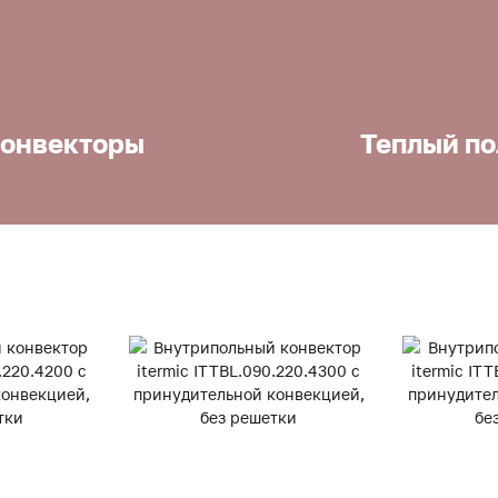
онвекторы
Теплый по