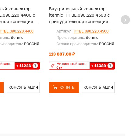
ный конвектор
Внутрипольный конвектор
Внут
BL.090.220.4400 с
itermic ITTBL.090.220.4500 с
iterm
ьной конвекцией,
принудительной конвекцией,
прину
и
без решетки
без р
ITTBL.090.220.4400
Артикул:
ITTBL.090.220.4500
Ар
итель:
itermic
Производитель:
itermic
Пр
оизводитель:
РОССИЯ
Страна производитель:
РОССИЯ
Ст
113 887.00 ₽
115 5
й кеш-
Мгновенный кеш-
Мг
+ 11223
+ 11389
?
?
бэк
бэ
КОНСУЛЬТАЦИЯ
КУПИТЬ
КОНСУЛЬТАЦИЯ