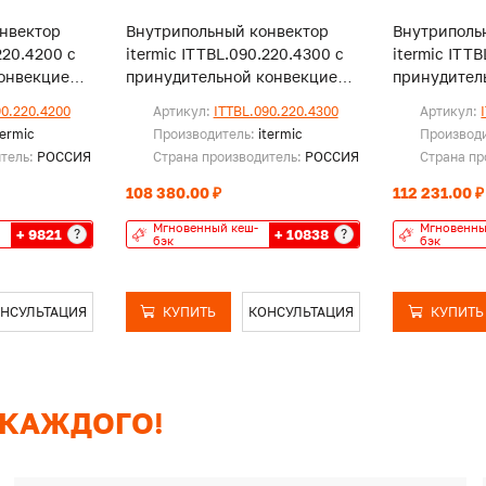
нвектор
Внутрипольный конвектор
Внутриполь
220.4200 с
itermic ITTBL.090.220.4300 с
itermic ITT
онвекцией,
принудительной конвекцией,
принудител
без решетки
без решетк
90.220.4200
Артикул:
ITTBL.090.220.4300
Артикул:
termic
Производитель:
itermic
Производ
итель:
РОССИЯ
Страна производитель:
РОССИЯ
Страна пр
108 380.00 ₽
112 231.00 ₽
Мгновенный кеш-
Мгновенны
+ 9821
+ 10838
?
?
бэк
бэк
НСУЛЬТАЦИЯ
КУПИТЬ
КОНСУЛЬТАЦИЯ
КУПИТЬ
 КАЖДОГО!