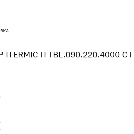
АВКА
TERMIC ITTBL.090.220.4000 
c
Я
и
3
0
0