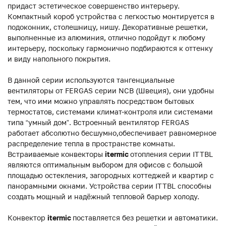
придаст эстетическое совершенство интерьеру.
Компактный короб устройства с легкостью монтируется в
подоконник, столешницу, нишу. Декоративные решетки,
выполненные из алюминия, отлично подойдут к любому
интерьеру, поскольку гармонично подбираются к оттенку
и виду напольного покрытия.
В данной серии используются тангенциальные
вентиляторы от FERGAS серии NCB (Швеция), они удобны
тем, что ими можно управлять посредством бытовых
термостатов, системами климат-контроля или системами
типа “умный дом”. Встроенный вентилятор FERGAS
работает абсолютно бесшумно,обеспечивает равномерное
распределение тепла в пространстве комнаты.
Встраиваемые конвекторы
itermic
отопления серии ITTBL
являются оптимальным выбором для офисов с большой
площадью остекления, загородных коттеджей и квартир с
панорамными окнами. Устройства серии ITTBL способны
создать мощный и надёжный тепловой барьер холоду.
Конвектор
itermic
поставляется без решетки и автоматики.