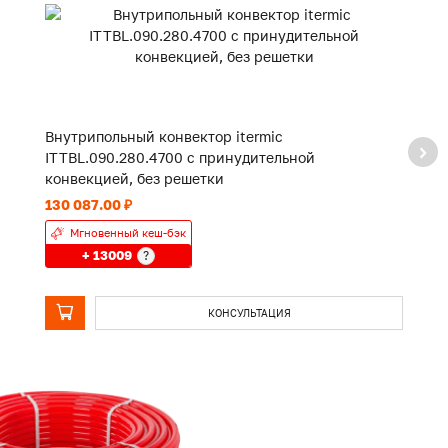
Внутрипольный конвектор itermic
В
ITTBL.090.280.4700 с принудительной
I
конвекцией, без решетки
к
130 087.00 ₽
98
Мгновенный кеш-бэк
+ 13009
?
КОНСУЛЬТАЦИЯ