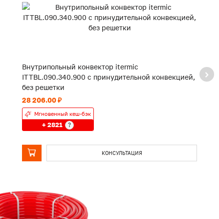
Внутрипольный конвектор itermic
В
ITTBL.090.340.900 с принудительной конвекцией,
I
без решетки
к
28 206.00 ₽
10
Мгновенный кеш-бэк
+ 2821
?
КОНСУЛЬТАЦИЯ