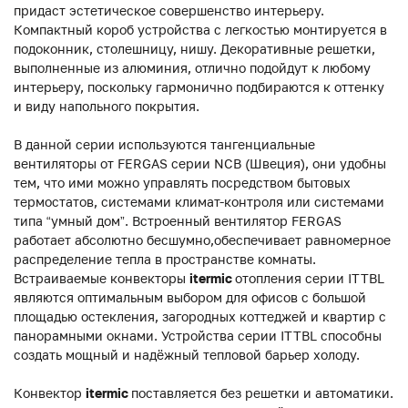
придаст эстетическое совершенство интерьеру.
Компактный короб устройства с легкостью монтируется в
подоконник, столешницу, нишу. Декоративные решетки,
выполненные из алюминия, отлично подойдут к любому
интерьеру, поскольку гармонично подбираются к оттенку
и виду напольного покрытия.
В данной серии используются тангенциальные
вентиляторы от FERGAS серии NCB (Швеция), они удобны
тем, что ими можно управлять посредством бытовых
термостатов, системами климат-контроля или системами
типа “умный дом”. Встроенный вентилятор FERGAS
работает абсолютно бесшумно,обеспечивает равномерное
распределение тепла в пространстве комнаты.
Встраиваемые конвекторы
itermic
отопления серии ITTBL
являются оптимальным выбором для офисов с большой
площадью остекления, загородных коттеджей и квартир с
панорамными окнами. Устройства серии ITTBL способны
создать мощный и надёжный тепловой барьер холоду.
Конвектор
itermic
поставляется без решетки и автоматики.