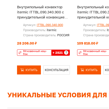
Внутрипольный конвектор
Внутрипольный ко
itermic ITTBL.090.340.900 с
itermic ITTBL.090.
принудительной конвекцией,
принудительной к
без решетки
без решетки
Артикул:
ITTBL.090.340.900
Артикул:
ITTBL.0
Производитель:
itermic
Производитель:
i
Страна производитель:
РОССИЯ
Страна производ
28 206.00 ₽
109 818.00 ₽
Мгновенный кеш-
Мгновенный кеш-
+ 2821
?
бэк
бэк
КУПИТЬ
КОНСУЛЬТАЦИЯ
КУПИТЬ
КО
УНИКАЛЬНЫЕ УСЛОВИЯ ДЛЯ