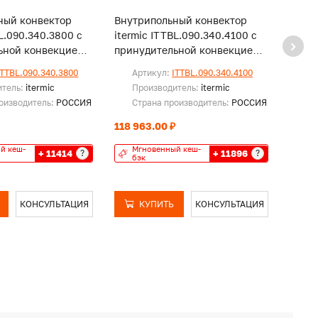
ный конвектор
Внутрипольный конвектор
Внут
BL.090.340.3800 с
itermic ITTBL.090.340.4100 с
iterm
ьной конвекцией,
принудительной конвекцией,
прину
и
без решетки
без р
ITTBL.090.340.3800
Артикул:
ITTBL.090.340.4100
Ар
итель:
itermic
Производитель:
itermic
Пр
оизводитель:
РОССИЯ
Страна производитель:
РОССИЯ
Ст
118 963.00 ₽
120 1
й кеш-
Мгновенный кеш-
Мг
+ 11414
+ 11896
?
?
бэк
бэ
КОНСУЛЬТАЦИЯ
КУПИТЬ
КОНСУЛЬТАЦИЯ