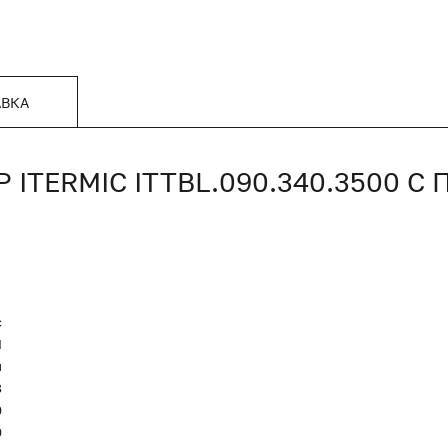
АВКА
TERMIC ITTBL.090.340.3500 
c
Я
и
8
0
0