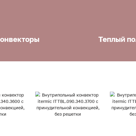
онвекторы
Теплый по