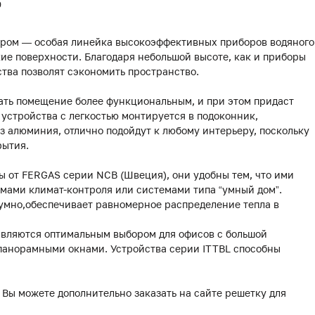
0
ором — особая линейка высокоэффективных приборов водяного
ие поверхности. Благодаря небольшой высоте, как и приборы
йства позволят сэкономить пространство.
ать помещение более функциональным, и при этом придаст
устройства с легкостью монтируется в подоконник,
 алюминия, отлично подойдут к любому интерьеру, поскольку
рытия.
 от FERGAS серии NCB (Швеция), они удобны тем, что ими
мами климат-контроля или системами типа “умный дом”.
умно,обеспечивает равномерное распределение тепла в
являются оптимальным выбором для офисов с большой
 панорамными окнами. Устройства серии ITTBL способны
 Вы можете дополнительно заказать на сайте решетку для