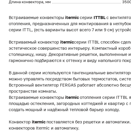
Длина конвектора, мм
350
Встраиваемые конвекторы
itermic
серии
ITTBL
с вентилят
отопления, предназначенных для монтирования в неглубок
серии ITTL, (есть варианты высот всего 7 или 9 см) устро
Встриваемый конвектор
itermic
серии ITTBL способен сдел
эстетическое совершенство интерьеру. Компактный короб 
столешницу, нишу. Декоративные решетки, выполненные из
гармонично подбираются к оттенку и виду напольного пок
В данной серии используются тангенциальные вентиляторы
можно управлять посредством бытовых термостатов, систе
Встроенный вентилятор FERGAS работает абсолютно бесш
пространстве комнаты.
Встраиваемые конвекторы
itermic
отопления серии ITTBL 
площадью остекления, загородных коттеджей и квартир с
создать мощный и надёжный тепловой барьер холоду.
Конвектор
itermic
поставляется без решетки и автоматики.
конвекторов Itermic и автоматику.