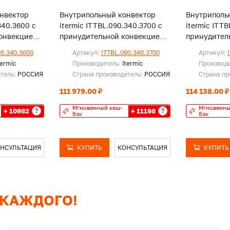
нвектор
Внутрипольный конвектор
Внутриполь
340.3600 с
itermic ITTBL.090.340.3700 с
itermic ITT
онвекцией,
принудительной конвекцией,
принудител
без решетки
без решетк
90.340.3600
Артикул:
ITTBL.090.340.3700
Артикул:
termic
Производитель:
itermic
Производ
итель:
РОССИЯ
Страна производитель:
РОССИЯ
Страна пр
111 979.00 ₽
114 138.00 ₽
Мгновенный кеш-
Мгновенны
+ 10982
+ 11198
?
?
бэк
бэк
НСУЛЬТАЦИЯ
КУПИТЬ
КОНСУЛЬТАЦИЯ
КУПИТЬ
 КАЖДОГО!