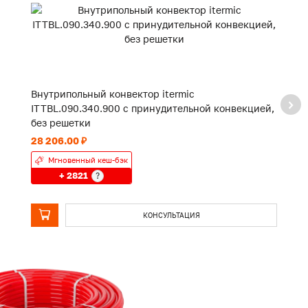
Внутрипольный конвектор itermic
В
ITTBL.090.340.900 с принудительной конвекцией,
I
без решетки
к
28 206.00 ₽
10
Мгновенный кеш-бэк
+ 2821
?
КОНСУЛЬТАЦИЯ