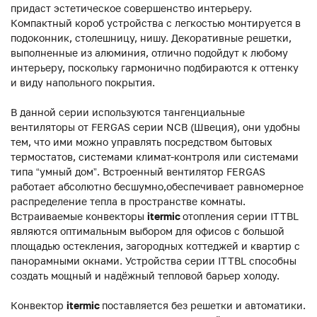
придаст эстетическое совершенство интерьеру.
Компактный короб устройства с легкостью монтируется в
подоконник, столешницу, нишу. Декоративные решетки,
выполненные из алюминия, отлично подойдут к любому
интерьеру, поскольку гармонично подбираются к оттенку
и виду напольного покрытия.
В данной серии используются тангенциальные
вентиляторы от FERGAS серии NCB (Швеция), они удобны
тем, что ими можно управлять посредством бытовых
термостатов, системами климат-контроля или системами
типа “умный дом”. Встроенный вентилятор FERGAS
работает абсолютно бесшумно,обеспечивает равномерное
распределение тепла в пространстве комнаты.
Встраиваемые конвекторы
itermic
отопления серии ITTBL
являются оптимальным выбором для офисов с большой
площадью остекления, загородных коттеджей и квартир с
панорамными окнами. Устройства серии ITTBL способны
создать мощный и надёжный тепловой барьер холоду.
Конвектор
itermic
поставляется без решетки и автоматики.