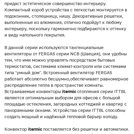
придаст эстетическое совершенство интерьеру.
Компактный короб устройства с легкостью монтируется в
подоконник, столешницу, нишу. Декоративные решетки,
выполненные из алюминия, отлично подойдут к любому
интерьеру, поскольку гармонично подбираются к оттенку
и виду напольного покрытия.
В данной серии используются тангенциальные
вентиляторы от FERGAS серии NCB (Швеция), они удобны
тем, что ими можно управлять посредством бытовых
термостатов, системами климат-контроля или системами
типа “умный дом”. Встроенный вентилятор FERGAS
работает абсолютно бесшумно,обеспечивает равномерное
распределение тепла в пространстве комнаты.
Встраиваемые конвекторы
itermic
отопления серии ITTBL
являются оптимальным выбором для офисов с большой
площадью остекления, загородных коттеджей и квартир с
панорамными окнами. Устройства серии ITTBL способны
создать мощный и надёжный тепловой барьер холоду.
Конвектор
itermic
поставляется без решетки и автоматики.