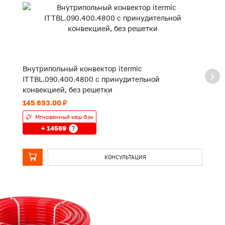
Внутрипольный конвектор itermic
В
ITTBL.090.400.4800 с принудительной
I
конвекцией, без решетки
к
145 693.00 ₽
10
Мгновенный кеш-бэк
+ 14569
?
КОНСУЛЬТАЦИЯ