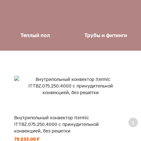
Теплый пол
Трубы и фитинги
Внутрипольный конвектор itermic
В
ITTBZ.075.250.4000 с принудительной
I
конвекцией, без решетки
к
79 233.00 ₽
59