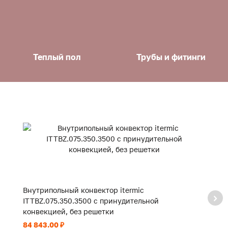
Теплый пол
Трубы и фитинги
Внутрипольный конвектор itermic
В
ITTBZ.075.350.3500 с принудительной
I
конвекцией, без решетки
к
84 843.00 ₽
58