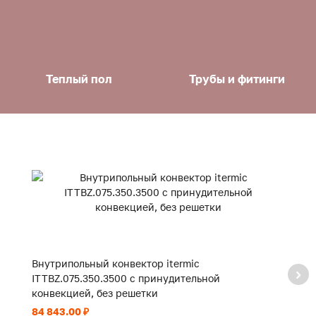
Теплый пол
Трубы и фитинги
Внутрипольный конвектор itermic
В
ITTBZ.075.350.3500 с принудительной
I
конвекцией, без решетки
к
84 843.00 ₽
58