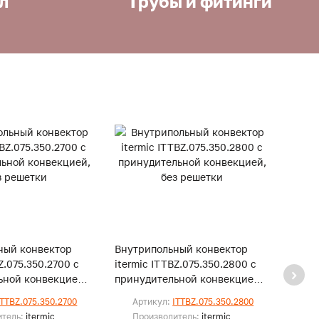
л
Трубы и фитинги
ный конвектор
Внутрипольный конвектор
Внут
Z.075.350.2700 с
itermic ITTBZ.075.350.2800 с
iterm
ьной конвекцией,
принудительной конвекцией,
прину
и
без решетки
без р
ITTBZ.075.350.2700
Артикул:
ITTBZ.075.350.2800
Ар
итель:
itermic
Производитель:
itermic
Пр