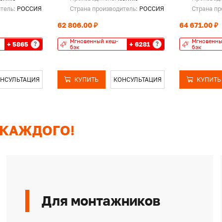
итель:
РОССИЯ
Страна производитель:
РОССИЯ
Страна пр
62 806.00 ₽
64 671.00 ₽
Мгновенный кеш-
Мгновенны
+ 5865
+ 6281
?
?
бэк
бэк
НСУЛЬТАЦИЯ
КУПИТЬ
КОНСУЛЬТАЦИЯ
КУПИТЬ
 КАЖДОГО!
Для монтажников