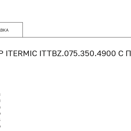
АВКА
TERMIC ITTBZ.075.350.4900 
c
Я
и
0
5
0