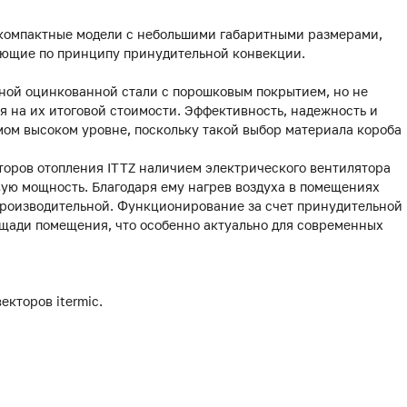
 компактные модели с небольшими габаритными размерами,
ающие по принципу принудительной конвекции.
чной оцинкованной стали с порошковым покрытием, но не
я на их итоговой стоимости. Эффективность, надежность и
амом высоком уровне, поскольку такой выбор материала короба
торов отопления ITTZ наличием электрического вентилятора
ую мощность. Благодаря ему нагрев воздуха в помещениях
 производительной. Функционирование за счет принудительной
щади помещения, что особенно актуально для современных
екторов itermic.