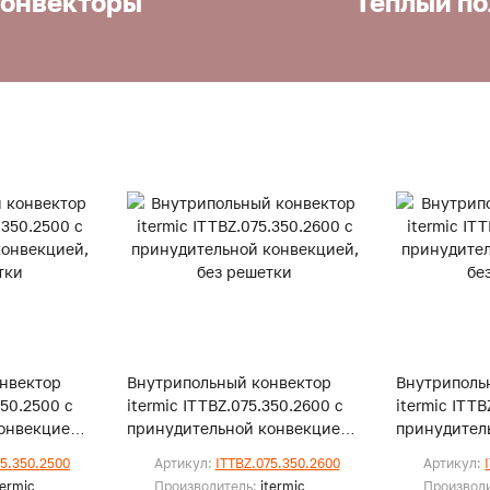
онвекторы
Теплый по
нвектор
Внутрипольный конвектор
Внутриполь
350.2500 с
itermic ITTBZ.075.350.2600 с
itermic ITTB
онвекцией,
принудительной конвекцией,
принудител
без решетки
без решетк
75.350.2500
Артикул:
ITTBZ.075.350.2600
Артикул:
termic
Производитель:
itermic
Производ