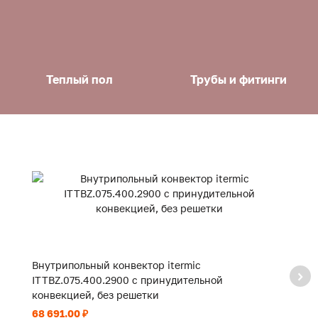
Теплый пол
Трубы и фитинги
Внутрипольный конвектор itermic
В
ITTBZ.075.400.2900 с принудительной
I
конвекцией, без решетки
к
68 691.00 ₽
40