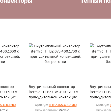
онвекторы
Теплый по
нвектор
Внутрипольный конвектор
Внутриполь
400.1600 с
itermic ITTBZ.075.400.1700 с
itermic ITT
онвекцией,
принудительной конвекцией,
принудител
без решетки
без решетк
75.400.1600
Артикул:
ITTBZ.075.400.1700
Артикул:
termic
Производитель:
itermic
Производ