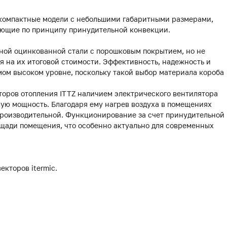
 компактные модели с небольшими габаритными размерами,
ающие по принципу принудительной конвекции.
чной оцинкованной стали с порошковым покрытием, но не
я на их итоговой стоимости. Эффективность, надежность и
амом высоком уровне, поскольку такой выбор материала короба
торов отопления ITTZ наличием электрического вентилятора
ую мощность. Благодаря ему нагрев воздуха в помещениях
 производительной. Функционирование за счет принудительной
щади помещения, что особенно актуально для современных
екторов itermic.