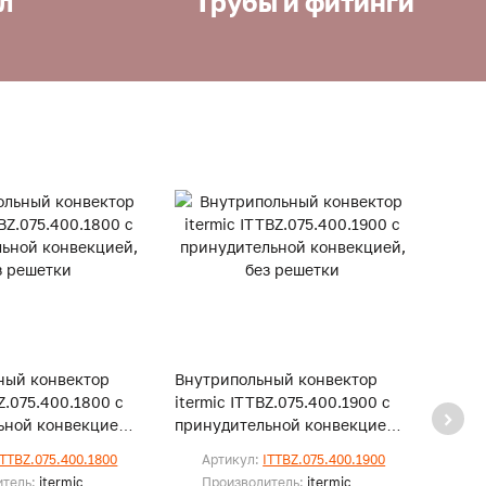
л
Трубы и фитинги
ный конвектор
Внутрипольный конвектор
Внут
BZ.075.400.1800 с
itermic ITTBZ.075.400.1900 с
iterm
ьной конвекцией,
принудительной конвекцией,
прину
и
без решетки
без р
ITTBZ.075.400.1800
Артикул:
ITTBZ.075.400.1900
Ар
итель:
itermic
Производитель:
itermic
Пр