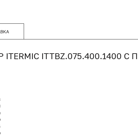
АВКА
TERMIC ITTBZ.075.400.1400 С
c
Я
и
0
5
0