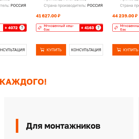
итель:
РОССИЯ
Страна производитель:
РОССИЯ
Страна пр
41 627.00 ₽
44 239.00 ₽
Мгновенный кеш-
Мгновенны
+ 4072
+ 4163
?
?
бэк
бэк
НСУЛЬТАЦИЯ
КУПИТЬ
КОНСУЛЬТАЦИЯ
КУПИТЬ
 КАЖДОГО!
Для монтажников