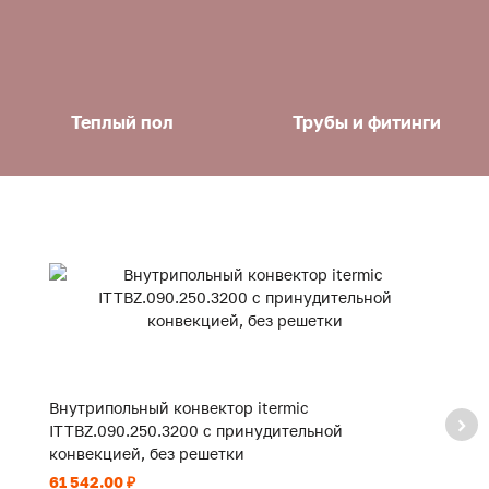
Теплый пол
Трубы и фитинги
Внутрипольный конвектор itermic
В
ITTBZ.090.250.3200 с принудительной
I
конвекцией, без решетки
к
61 542.00 ₽
44