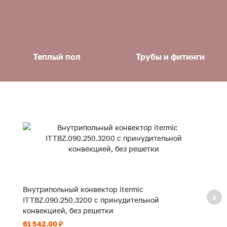
Теплый пол
Трубы и фитинги
Внутрипольный конвектор itermic
В
ITTBZ.090.250.3200 с принудительной
I
конвекцией, без решетки
к
61 542.00 ₽
44