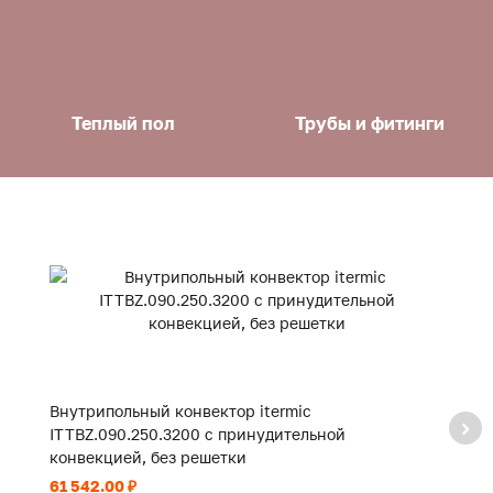
Теплый пол
Трубы и фитинги
Внутрипольный конвектор itermic
В
ITTBZ.090.250.3200 с принудительной
I
конвекцией, без решетки
к
61 542.00 ₽
44