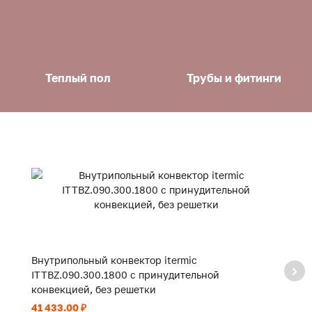
Теплый пол
Трубы и фитинги
Внутрипольный конвектор itermic
В
ITTBZ.090.300.1800 с принудительной
I
конвекцией, без решетки
к
41 433.00 ₽
10