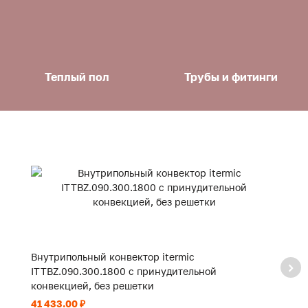
Теплый пол
Трубы и фитинги
Внутрипольный конвектор itermic
В
ITTBZ.090.300.1800 с принудительной
I
конвекцией, без решетки
к
41 433.00 ₽
10