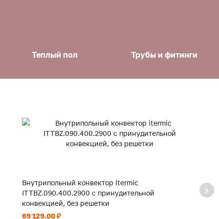
Теплый пол
Трубы и фитинги
Внутрипольный конвектор itermic
В
ITTBZ.090.400.2900 с принудительной
I
конвекцией, без решетки
к
69 129.00 ₽
41