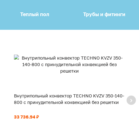
Теплый пол
Трубы и фитинги
Внутрипольный конвектор TECHNO KVZV 350-140-
В
800 с принудительной конвекцией без решетки
9
33 736.94 ₽
35