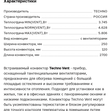
Характеристики
Производитель
TECHNO
Страна производитель
РОССИЯ
Теплоотдача MIN(VENT),Вт
3.745
Теплоотдача NORM(VENT),Вт
4.628
Теплоотдача MAX(VENT),Вт
5.806
Вид конвекции
с вентиляторами
Ширина конвектора, мм
250
Высота конвектора, мм
120
Длина конвектора, мм
2700
Встраиваемый конвектор
Techno Vent
- прибор,
оснащенный тангенциальными вентиляторами,
предназначен для обогрева помещений с большой
площадью остекления и высокими требованиями к
интенсивности отопления. Подходит для установки как в
жилых, так и в офисных зданиях с панорамными окнами и
низкими подоконниками. Конвекторы Techno Vent могут
быть укомплектованы термостатом и блоком регулировки
для точного контроля температуры в помещении путем