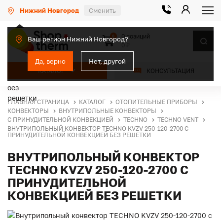
Нижний Новгород
Сменить
0 позиций
0
Ваш регион Нижний Новгород?
0 ₽
Да, верно
Нет, другой
КАТАЛОГ
КОНСУЛЬТАЦИЯ
ГЛАВНАЯ СТРАНИЦА
КАТАЛОГ
ОТОПИТЕЛЬНЫЕ ПРИБОРЫ
КОНВЕКТОРЫ
ВНУТРИПОЛЬНЫЕ КОНВЕКТОРЫ
С ПРИНУДИТЕЛЬНОЙ КОНВЕКЦИЕЙ
TECHNO
TECHNO VENT
ВНУТРИПОЛЬНЫЙ КОНВЕКТОР TECHNO KVZV 250-120-2700 С
ПРИНУДИТЕЛЬНОЙ КОНВЕКЦИЕЙ БЕЗ РЕШЕТКИ
ВНУТРИПОЛЬНЫЙ КОНВЕКТОР
TECHNO KVZV 250-120-2700 С
ПРИНУДИТЕЛЬНОЙ
КОНВЕКЦИЕЙ БЕЗ РЕШЕТКИ