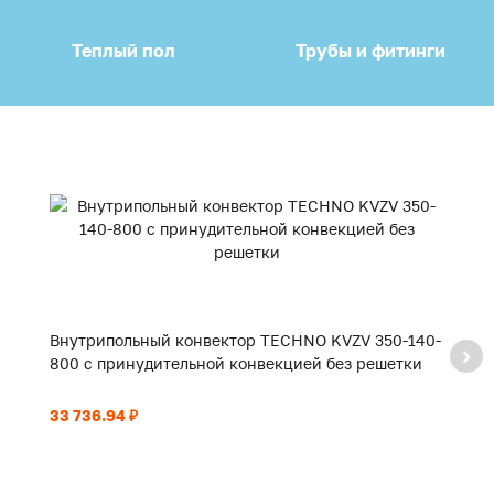
Теплый пол
Трубы и фитинги
Внутрипольный конвектор TECHNO KVZV 350-140-
В
800 с принудительной конвекцией без решетки
9
33 736.94 ₽
35