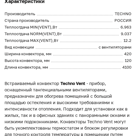
Характеристики
Производитель
TECHNO
Страна производитель
РОССИЯ
Теплоотдача MIN(VENT),Вт
6.963
Теплоотдача NORM(VENT),Вт
9.037
Теплоотдача MAX(VENT),Вт
12.2
Вид конвекции
с вентиляторами
Ширина конвектора, мм
420
Высота конвектора, мм
120
Длина конвектора, мм
4100
Встраиваемый конвектор
Techno Vent
- прибор,
оснащенный тангенциальными вентиляторами,
предназначен для обогрева помещений с большой
площадью остекления и высокими требованиями к
интенсивности отопления. Подходит для установки как в
жилых, так и в офисных зданиях с панорамными окнами и
низкими подоконниками. Конвекторы Techno Vent могут
быть укомплектованы термостатом и блоком регулировки
для точного контроля температуры в помещении путем