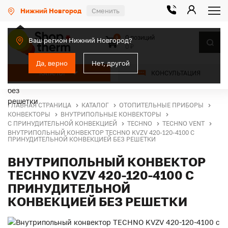
Нижний Новгород
Сменить
0 позиций
0
Ваш регион Нижний Новгород?
0 ₽
Да, верно
Нет, другой
КАТАЛОГ
КОНСУЛЬТАЦИЯ
ГЛАВНАЯ СТРАНИЦА
КАТАЛОГ
ОТОПИТЕЛЬНЫЕ ПРИБОРЫ
КОНВЕКТОРЫ
ВНУТРИПОЛЬНЫЕ КОНВЕКТОРЫ
С ПРИНУДИТЕЛЬНОЙ КОНВЕКЦИЕЙ
TECHNO
TECHNO VENT
ВНУТРИПОЛЬНЫЙ КОНВЕКТОР TECHNO KVZV 420-120-4100 С
ПРИНУДИТЕЛЬНОЙ КОНВЕКЦИЕЙ БЕЗ РЕШЕТКИ
ВНУТРИПОЛЬНЫЙ КОНВЕКТОР
TECHNO KVZV 420-120-4100 С
ПРИНУДИТЕЛЬНОЙ
КОНВЕКЦИЕЙ БЕЗ РЕШЕТКИ