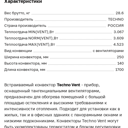
Характеристики
Вес брутто, кг
28.6
Производитель
TECHNO
Страна производитель
РОССИЯ
Теплоотдача MIN(VENT),Вт
3.067
Теплоотдача NORM(VENT),Вт
3.609
Теплоотдача MAX(VENT),Вт
4.523
Вид конвекции
с вентиляторами
Ширина конвектора, мм
250
Высота конвектора, мм
140
Длина конвектора, мм
1700
Встраиваемый конвектор
Techno Vent
- прибор,
оснащенный тангенциальными вентиляторами,
предназначен для обогрева помещений с большой
площадью остекления и высокими требованиями к
интенсивности отопления. Подходит для установки как в
жилых, так и в офисных зданиях с панорамными окнами и
низкими подоконниками. Конвекторы Techno Vent могут
быть укомплектованы термостатом и блоком регулировки