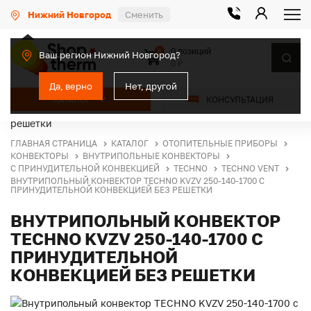
Нижний Новгород
Сменить
0 позиций
0
Ваш регион Нижний Новгород?
0 ₽
Да, верно
Нет, другой
КАТАЛОГ
КОНСУЛЬТАЦИЯ
ГЛАВНАЯ СТРАНИЦА
КАТАЛОГ
ОТОПИТЕЛЬНЫЕ ПРИБОРЫ
КОНВЕКТОРЫ
ВНУТРИПОЛЬНЫЕ КОНВЕКТОРЫ
С ПРИНУДИТЕЛЬНОЙ КОНВЕКЦИЕЙ
TECHNO
TECHNO VENT
ВНУТРИПОЛЬНЫЙ КОНВЕКТОР TECHNO KVZV 250-140-1700 С
ПРИНУДИТЕЛЬНОЙ КОНВЕКЦИЕЙ БЕЗ РЕШЕТКИ
ВНУТРИПОЛЬНЫЙ КОНВЕКТОР
TECHNO KVZV 250-140-1700 С
ПРИНУДИТЕЛЬНОЙ
КОНВЕКЦИЕЙ БЕЗ РЕШЕТКИ