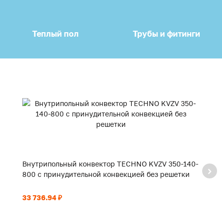
Теплый пол
Трубы и фитинги
Внутрипольный конвектор TECHNO KVZV 350-140-
В
800 с принудительной конвекцией без решетки
9
33 736.94 ₽
35