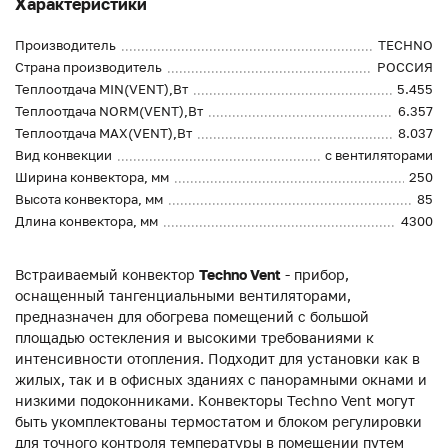
Характеристики
Производитель
TECHNO
Страна производитель
РОССИЯ
Теплоотдача MIN(VENT),Вт
5.455
Теплоотдача NORM(VENT),Вт
6.357
Теплоотдача MAX(VENT),Вт
8.037
Вид конвекции
с вентиляторами
Ширина конвектора, мм
250
Высота конвектора, мм
85
Длина конвектора, мм
4300
Встраиваемый конвектор
Techno Vent
- прибор,
оснащенный тангенциальными вентиляторами,
предназначен для обогрева помещений с большой
площадью остекления и высокими требованиями к
интенсивности отопления. Подходит для установки как в
жилых, так и в офисных зданиях с панорамными окнами и
низкими подоконниками. Конвекторы Techno Vent могут
быть укомплектованы термостатом и блоком регулировки
для точного контроля температуры в помещении путем