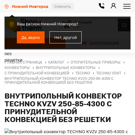
Нижний Новгород
Сменить
0 позиций
0
Ваш регион Нижний Новгород?
0 ₽
Да, верно
Нет, другой
КАТАЛОГ
КОНСУЛЬТАЦИЯ
ГЛАВНАЯ СТРАНИЦА
КАТАЛОГ
ОТОПИТЕЛЬНЫЕ ПРИБОРЫ
КОНВЕКТОРЫ
ВНУТРИПОЛЬНЫЕ КОНВЕКТОРЫ
С ПРИНУДИТЕЛЬНОЙ КОНВЕКЦИЕЙ
TECHNO
TECHNO VENT
ВНУТРИПОЛЬНЫЙ КОНВЕКТОР TECHNO KVZV 250-85-4300 С
ПРИНУДИТЕЛЬНОЙ КОНВЕКЦИЕЙ БЕЗ РЕШЕТКИ
ВНУТРИПОЛЬНЫЙ КОНВЕКТОР
TECHNO KVZV 250-85-4300 С
ПРИНУДИТЕЛЬНОЙ
КОНВЕКЦИЕЙ БЕЗ РЕШЕТКИ