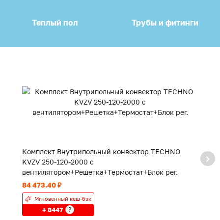
Теплый пол
Трубы и фитинги
Комплект Внутрипольный конвектор TECHNO
К
KVZV 250-120-2000 с
K
вентилятором+Решетка+Термостат+Блок рег.
в
84 473.40 ₽
55
Мгновенный кеш-бэк
+ 8447
?