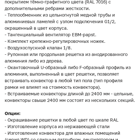
покрытием тёмно-графитного цвета (RAL 7016) с
дополнительными ребрами жесткости.
- Теплообменник из цельногнутой медной трубы и
алюминиевых ламелей с узлом подключения G1/2,
окрашенный в цвет корпуса.
- Тангенциальный вентилятор EBM-papst.
- Комплект крепежно-регулировочных ножек.
- Воздухоспускной клапан 1/8.
- Рулонная или продольная решетка из анодированного
алюминия либо из дерева.
- Окантовочный U-образный либо F-образный профиль из
алюминия, выполненный в цвет решетки, позволяет
встраивать конвектор в любой тип пола (тип профиля
рамки не влияет на стоимость конвектора).
- Встраиваемые конвекторы длиной до 2400 мм - цельные,
конвекторы свыше 2400 мм состоят из нескольких секций.
Опции:
- Окрашивание решетки в любой цвет по шкале RAL
- Изготовление корпуса из нержавеющей стали
- Изготовление конвектора для влажных помещений
(серия WD) со сливным патрубком, вентилятором и