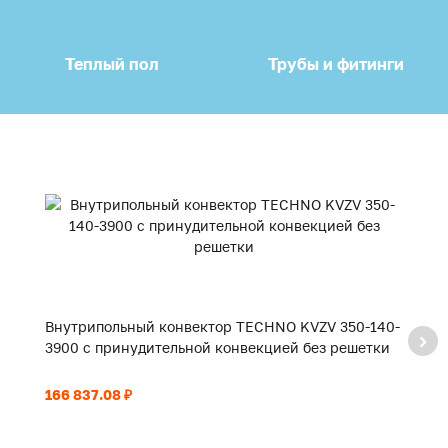
Теплый пол
Трубы и фитинги
Внутрипольный конвектор TECHNO KVZV 350-140-
В
3900 с принудительной конвекцией без решетки
3
166 837.08 ₽
12