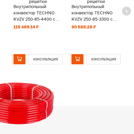
Внутрипольный
Внутрипольный
В
конвектор TECHNO
конвектор TECHNO
к
KVZV 250-85-4400 с
KVZV 250-85-3300 с
K
принудительной
принудительной
п
115 469.14 ₽
90 588.28 ₽
91
конвекцией без
конвекцией без
к
решетки
решетки
р
КОНСУЛЬТАЦИЯ
КОНСУЛЬТАЦИЯ