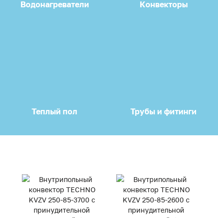
Водонагреватели
Конвекторы
Теплый пол
Трубы и фитинги