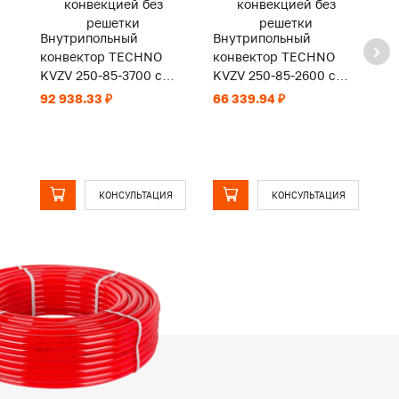
Внутрипольный
Внутрипольный
В
конвектор TECHNO
конвектор TECHNO
к
KVZV 250-85-3700 с
KVZV 250-85-2600 с
K
принудительной
принудительной
п
92 938.33 ₽
66 339.94 ₽
66
конвекцией без
конвекцией без
к
решетки
решетки
р
КОНСУЛЬТАЦИЯ
КОНСУЛЬТАЦИЯ