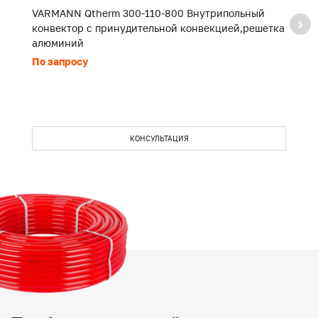
VARMANN Qtherm 300-110-800 Внутрипольный
V
конвектор с принудительной конвекцией,решетка
к
алюминий
а
По запросу
П
КОНСУЛЬТАЦИЯ