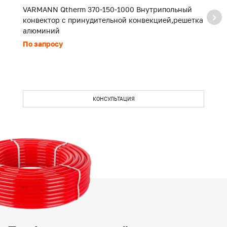
VARMANN Qtherm 370-150-1000 Внутрипольный
V
конвектор с принудительной конвекцией,решетка
к
алюминий
а
По запросу
П
КОНСУЛЬТАЦИЯ