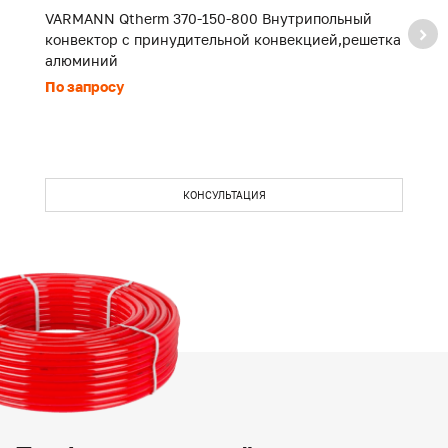
VARMANN Qtherm 370-150-800 Внутрипольный
V
конвектор с принудительной конвекцией,решетка
к
алюминий
а
По запросу
П
КОНСУЛЬТАЦИЯ