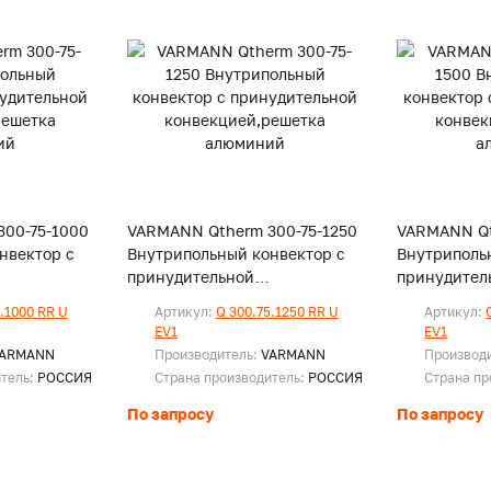
00-75-1000
VARMANN Qtherm 300-75-1250
VARMANN Qt
нвектор с
Внутрипольный конвектор с
Внутриполь
принудительной
принудител
ка
конвекцией,решетка
конвекцией
.1000 RR U
Артикул:
Q 300.75.1250 RR U
Артикул:
алюминий
алюминий
EV1
EV1
ARMANN
Производитель:
VARMANN
Производ
итель:
РОССИЯ
Страна производитель:
РОССИЯ
Страна пр
По запросу
По запросу