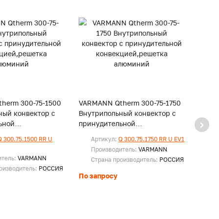
herm 300-75-1500
VARMANN Qtherm 300-75-1750
VARM
ный конвектор с
Внутрипольный конвектор с
Внутр
ьной
принудительной
прин
,решетка
конвекцией,решетка
конв
Q 300.75.1500 RR U
Артикул:
Q 300.75.1750 RR U EV1
Ар
алюминий
алюм
EV
Производитель:
VARMANN
итель:
VARMANN
Пр
Страна производитель:
РОССИЯ
оизводитель:
РОССИЯ
Ст
По запросу
По за