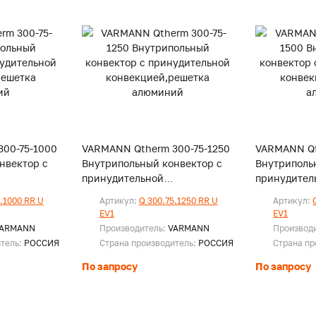
00-75-1000
VARMANN Qtherm 300-75-1250
VARMANN Qt
нвектор с
Внутрипольный конвектор с
Внутриполь
принудительной
принудител
ка
конвекцией,решетка
конвекцией
.1000 RR U
Артикул:
Q 300.75.1250 RR U
Артикул:
алюминий
алюминий
EV1
EV1
ARMANN
Производитель:
VARMANN
Производ
итель:
РОССИЯ
Страна производитель:
РОССИЯ
Страна пр
По запросу
По запросу