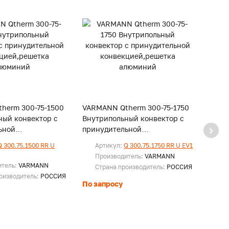
herm 300-75-1500
VARMANN Qtherm 300-75-1750
VARM
ный конвектор с
Внутрипольный конвектор с
Внутр
ьной
принудительной
прин
,решетка
конвекцией,решетка
конв
Q 300.75.1500 RR U
Артикул:
Q 300.75.1750 RR U EV1
Ар
алюминий
алюм
EV
Производитель:
VARMANN
итель:
VARMANN
Пр
Страна производитель:
РОССИЯ
оизводитель:
РОССИЯ
Ст
По запросу
По за