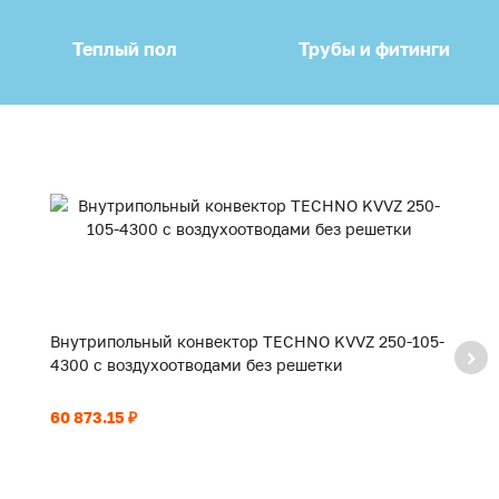
Теплый пол
Трубы и фитинги
Внутрипольный конвектор TECHNO KVVZ 250-105-
В
4300 с воздухоотводами без решетки
3
60 873.15 ₽
51