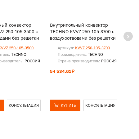
ный конвектор
Внутрипольный конвектор
Внут
Z 250-105-3500 с
TECHNO KVVZ 250-105-3700 с
TECH
одами без решетки
воздухоотводами без решетки
возду
KVVZ 250-105-3500
Артикул:
KVVZ 250-105-3700
Ар
итель:
TECHNO
Производитель:
TECHNO
Пр
оизводитель:
РОССИЯ
Страна производитель:
РОССИЯ
Ст
54 534.61 ₽
55 65
КОНСУЛЬТАЦИЯ
КУПИТЬ
КОНСУЛЬТАЦИЯ