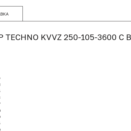
АВКА
TECHNO KVVZ 250-105-3600 С
O
Я
5
3
7
м
0
5
0