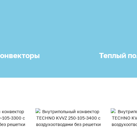
онвекторы
Теплый по