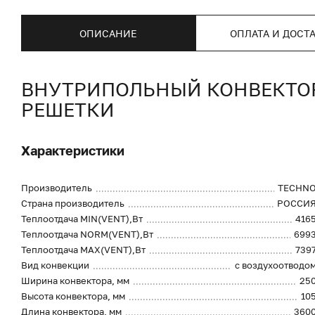
ОПИСАНИЕ
ОПЛАТА И ДОСТ
ВНУТРИПОЛЬНЫЙ КОНВЕКТОР 
РЕШЕТКИ
Характеристики
Производитель
TECHN
Страна производитель
РОССИ
Теплоотдача MIN(VENT),Вт
416
Теплоотдача NORM(VENT),Вт
699
Теплоотдача MAX(VENT),Вт
739
Вид конвекции
с воздухоотводо
Ширина конвектора, мм
25
Высота конвектора, мм
10
Длина конвектора, мм
360