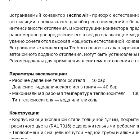
Встраиваемый конвектор
Techno Air
- прибор с естественн
вентиляции, предназначен для обогрева помещений с бол
интенсивности отопления. В конструкции конвектора пред
равномерное распределение его в воздухораздающем модул
удачно сочетаются высокая мощность естественной конвек
Встраиваемые конвекторы Techno полностью адаптированы
автономного водяного отопления, могут быть установлены 
Рекомендованы для применения в системах отопления с 
Параметры эксплуатации:
- Рабочее давление теплоносителя — 16 бар
- Давление гидравлического испытания — 40 бар
- Максимальная рабочая температура теплоносителя — 13
- Тип теплоносителя — вода или гликоль
Конструкция:
- Корпус из оцинкованной стали толщиной 1,2 мм, покры
графитного цвета (RAL 7016) с дополнительными ребрами 
- Теплообменник из цельногнутой медной трубы и алюмин
корпуса.