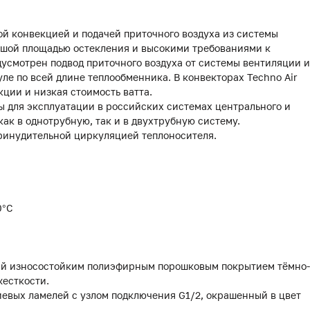
ой конвекцией и подачей приточного воздуха из системы
ьшой площадью остекления и высокими требованиями к
усмотрен подвод приточного воздуха от системы вентиляции и
е по всей длине теплообменника. В конвекторах Techno Air
ции и низкая стоимость ватта.
 для эксплуатации в российских системах центрального и
как в однотрубную, так и в двухтрубную систему.
принудительной циркуляцией теплоносителя.
0°С
тый износостойким полиэфирным порошковым покрытием тёмно-
жесткости.
иевых ламелей с узлом подключения G1/2, окрашенный в цвет