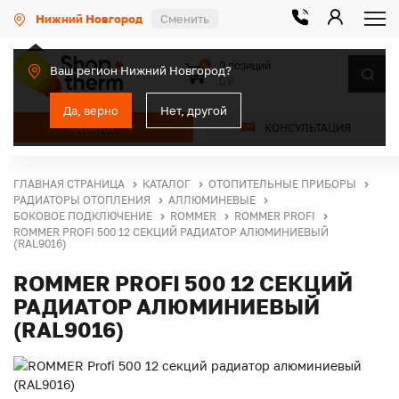
Нижний Новгород
Сменить
0 позиций
0
Ваш регион Нижний Новгород?
0 ₽
Да, верно
Нет, другой
КАТАЛОГ
КОНСУЛЬТАЦИЯ
ГЛАВНАЯ СТРАНИЦА
КАТАЛОГ
ОТОПИТЕЛЬНЫЕ ПРИБОРЫ
РАДИАТОРЫ ОТОПЛЕНИЯ
АЛЛЮМИНЕВЫЕ
БОКОВОЕ ПОДКЛЮЧЕНИЕ
ROMMER
ROMMER PROFI
ROMMER PROFI 500 12 СЕКЦИЙ РАДИАТОР АЛЮМИНИЕВЫЙ
(RAL9016)
ROMMER PROFI 500 12 СЕКЦИЙ
РАДИАТОР АЛЮМИНИЕВЫЙ
(RAL9016)