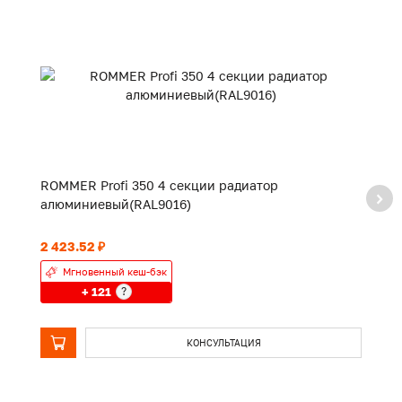
ROMMER Profi 350 4 секции радиатор
R
алюминиевый(RAL9016)
а
2 423.52 ₽
3 
Мгновенный кеш-бэк
+ 121
?
КОНСУЛЬТАЦИЯ