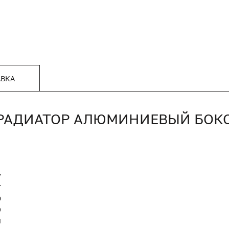
АВКА
ИЙ РАДИАТОР АЛЮМИНИЕВЫЙ БО
7
T
0
9
Я