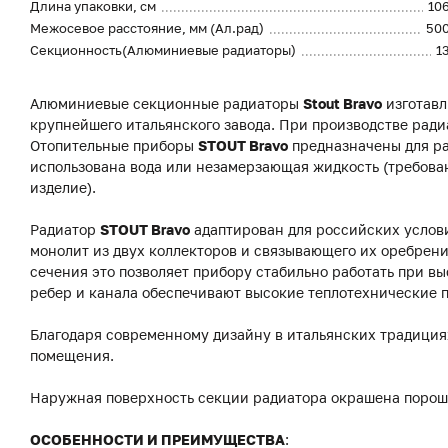
Длина упаковки, см
10
Межосевое расстояние, мм (Ал.рад)
50
Секционность(Алюминиевые радиаторы)
1
Алюминиевые секционные радиаторы
Stout Bravo
изготавл
крупнейшего итальянского завода. При производстве рад
Отопительные приборы
STOUT Bravo
предназначены для ра
использована вода или незамерзающая жидкость (требова
изделие).
Радиатор
STOUT Bravo
адаптирован для российских услов
монолит из двух коллекторов и связывающего их оребрени
сечения это позволяет прибору стабильно работать при в
ребер и канала обеспечивают высокие теплотехнические п
Благодаря современному дизайну в итальянских традиция
помещения.
Наружная поверхность секции радиатора окрашена порошк
ОСОБЕННОСТИ И ПРЕИМУЩЕСТВА
: