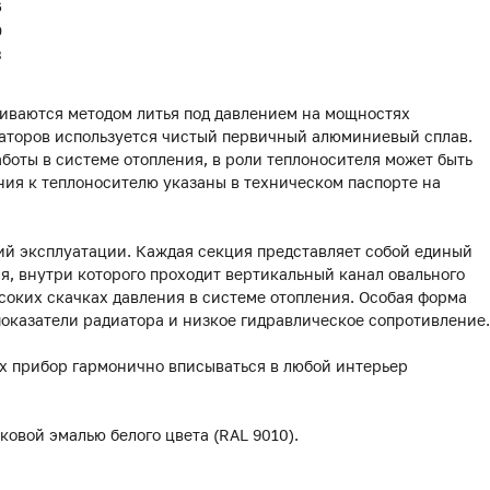
6
0
3
иваются методом литья под давлением на мощностях
иаторов используется чистый первичный алюминиевый сплав.
боты в системе отопления, в роли теплоносителя может быть
ния к теплоносителю указаны в техническом паспорте на
ий эксплуатации. Каждая секция представляет собой единый
я, внутри которого проходит вертикальный канал овального
ысоких скачках давления в системе отопления. Особая форма
оказатели радиатора и низкое гидравлическое сопротивление.
х прибор гармонично вписываться в любой интерьер
овой эмалью белого цвета (RAL 9010).