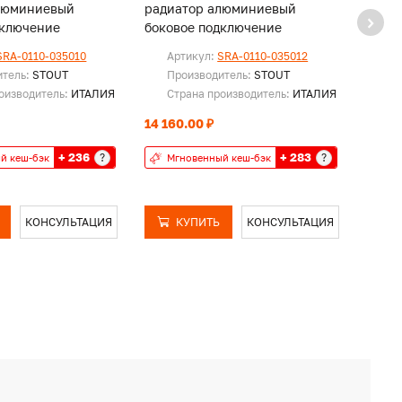
люминиевый
радиатор алюминиевый
ради
дключение
боковое подключение
боко
SRA-0110-035010
Артикул:
SRA-0110-035012
Ар
итель:
STOUT
Производитель:
STOUT
Пр
оизводитель:
ИТАЛИЯ
Страна производитель:
ИТАЛИЯ
Ст
14 160.00 ₽
16 52
+ 236
+ 283
?
?
й кеш-бэк
Мгновенный кеш-бэк
Мг
КОНСУЛЬТАЦИЯ
КУПИТЬ
КОНСУЛЬТАЦИЯ