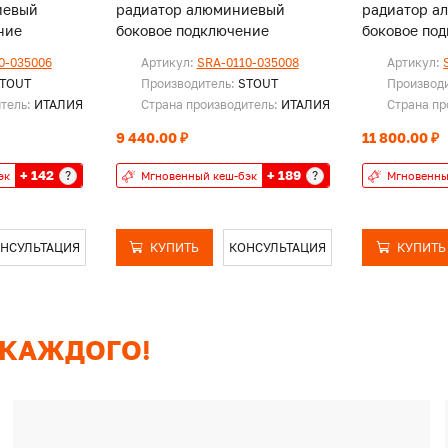
иевый
радиатор алюминиевый
радиатор а
ние
боковое подключение
боковое по
0-035006
Артикул:
SRA-0110-035008
Артикул:
TOUT
Производитель:
STOUT
Производ
итель:
ИТАЛИЯ
Страна производитель:
ИТАЛИЯ
Страна пр
9 440.00 ₽
11 800.00 ₽
+ 142
+ 189
?
?
эк
Мгновенный кеш-бэк
Мгновенны
НСУЛЬТАЦИЯ
КУПИТЬ
КОНСУЛЬТАЦИЯ
КУПИТЬ
 КАЖДОГО!