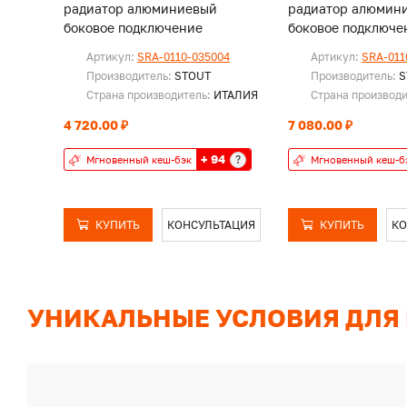
радиатор алюминиевый
радиатор алюмин
боковое подключение
боковое подключе
Артикул:
SRA-0110-035004
Артикул:
SRA-011
Производитель:
STOUT
Производитель:
S
Страна производитель:
ИТАЛИЯ
Страна производ
4 720.00 ₽
7 080.00 ₽
+ 94
?
Мгновенный кеш-бэк
Мгновенный кеш-б
КУПИТЬ
КОНСУЛЬТАЦИЯ
КУПИТЬ
КО
УНИКАЛЬНЫЕ УСЛОВИЯ ДЛЯ