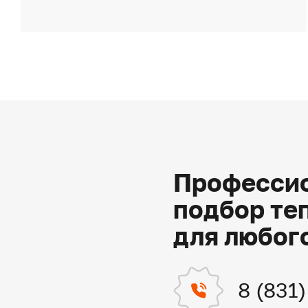
Профессио
подбор те
для любог
8 (831