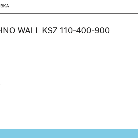
АВКА
O WALL KSZ 110-400-900
O
Я
е
9