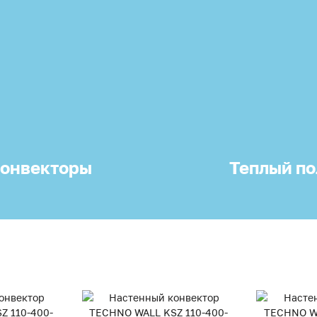
онвекторы
Теплый по