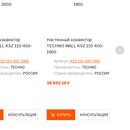
конвектор
Настенный конвектор
Наст
L KSZ 110-400-
TECHNO WALL KSZ 110-400-
TECH
1900
1800
KSZ 110-400-2000
Артикул:
KSZ 110-400-1900
Ар
итель:
TECHNO
Производитель:
TECHNO
Пр
оизводитель:
РОССИЯ
Страна производитель:
РОССИЯ
Ст
36 892.16 ₽
35 26
КОНСУЛЬТАЦИЯ
КУПИТЬ
КОНСУЛЬТАЦИЯ