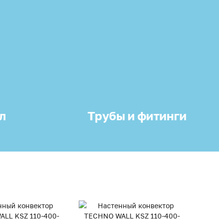
л
Трубы и фитинги