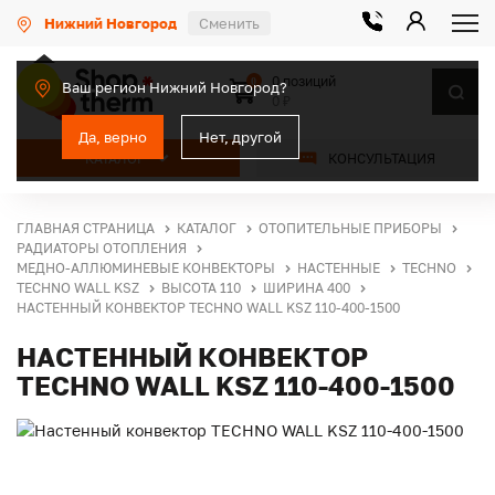
Нижний Новгород
Сменить
0 позиций
0
Ваш регион Нижний Новгород?
0 ₽
Да, верно
Нет, другой
КАТАЛОГ
КОНСУЛЬТАЦИЯ
ГЛАВНАЯ СТРАНИЦА
КАТАЛОГ
ОТОПИТЕЛЬНЫЕ ПРИБОРЫ
РАДИАТОРЫ ОТОПЛЕНИЯ
МЕДНО-АЛЛЮМИНЕВЫЕ КОНВЕКТОРЫ
НАСТЕННЫЕ
TECHNO
TECHNO WALL KSZ
ВЫСОТА 110
ШИРИНА 400
НАСТЕННЫЙ КОНВЕКТОР TECHNO WALL KSZ 110-400-1500
НАСТЕННЫЙ КОНВЕКТОР
TECHNO WALL KSZ 110-400-1500