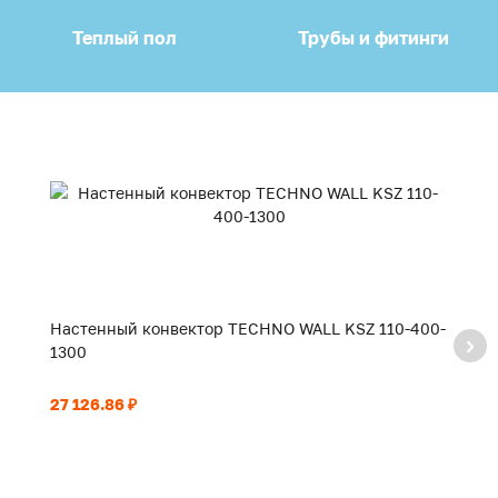
Теплый пол
Трубы и фитинги
Настенный конвектор TECHNO WALL KSZ 110-400-
Н
1300
2
27 126.86 ₽
41