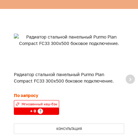
Радиатор стальной панельный Purmo Plan
Р
Compact FC33 300x500 боковое подключение.
C
По запросу
П
Мгновенный кеш-бэк
+ 0
?
КОНСУЛЬТАЦИЯ