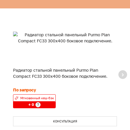
Радиатор стальной панельный Purmo Plan
Р
Compact FC33 300x400 боковое подключение.
C
По запросу
П
Мгновенный кеш-бэк
+ 0
?
КОНСУЛЬТАЦИЯ