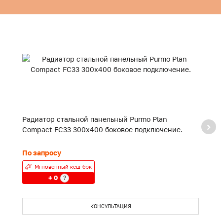
Радиатор стальной панельный Purmo Plan
Р
Compact FC33 300x400 боковое подключение.
C
По запросу
П
Мгновенный кеш-бэк
+ 0
?
КОНСУЛЬТАЦИЯ