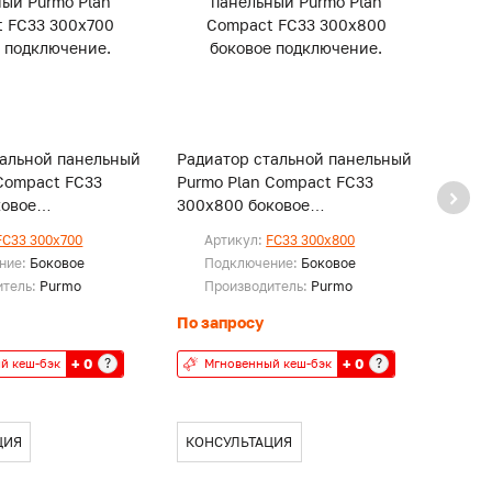
тальной панельный
Радиатор стальной панельный
Радиа
Compact FC33
Purmo Plan Compact FC33
Purmo
ковое
300x800 боковое
300x9
е.
подключение.
подк
FC33 300x700
Артикул:
FC33 300x800
Ар
ние:
Боковое
Подключение:
Боковое
По
итель:
Purmo
Производитель:
Purmo
Пр
По запросу
По за
+ 0
+ 0
?
?
й кеш-бэк
Мгновенный кеш-бэк
Мг
ЦИЯ
КОНСУЛЬТАЦИЯ
КОН