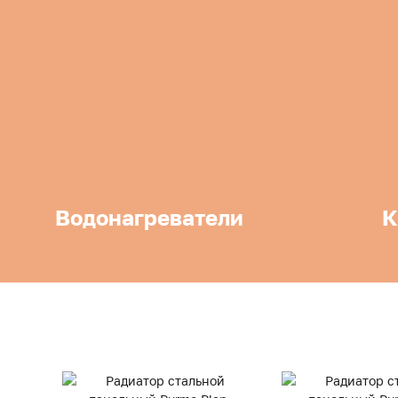
Водонагреватели
К