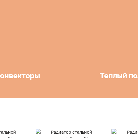
онвекторы
Теплый по