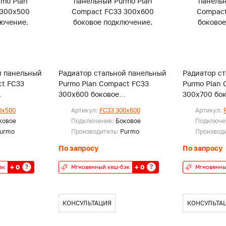
й панельный
Радиатор стальной панельный
Радиатор с
ct FC33
Purmo Plan Compact FC33
Purmo Plan 
300x600 боковое
300x700 бо
подключение.
подключени
0x500
Артикул:
FC33 300x600
Артикул:
ковое
Подключение:
Боковое
Подключе
urmo
Производитель:
Purmo
Производ
По запросу
По запросу
+ 0
+ 0
?
?
эк
Мгновенный кеш-бэк
Мгновенны
КОНСУЛЬТАЦИЯ
КОНСУЛЬТА