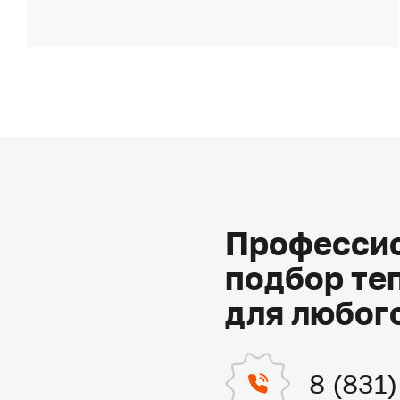
Профессио
подбор те
для любог
8 (831