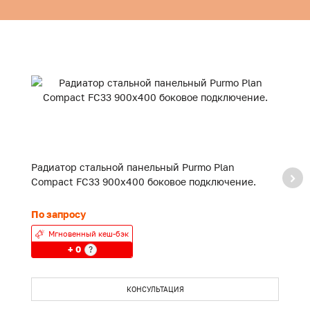
Радиатор стальной панельный Purmo Plan
Р
Compact FC33 900x400 боковое подключение.
C
По запросу
П
Мгновенный кеш-бэк
+ 0
?
КОНСУЛЬТАЦИЯ