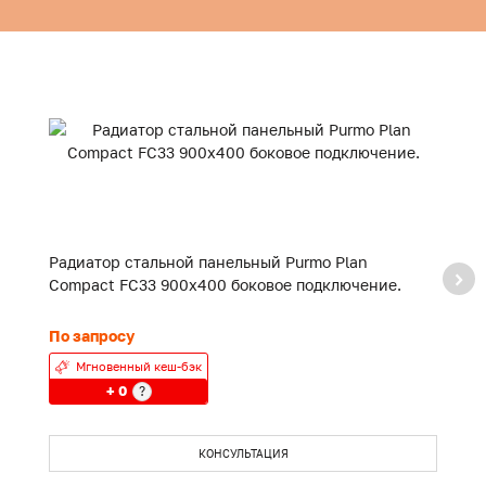
Радиатор стальной панельный Purmo Plan
Р
Compact FC33 900x400 боковое подключение.
C
По запросу
П
Мгновенный кеш-бэк
+ 0
?
КОНСУЛЬТАЦИЯ