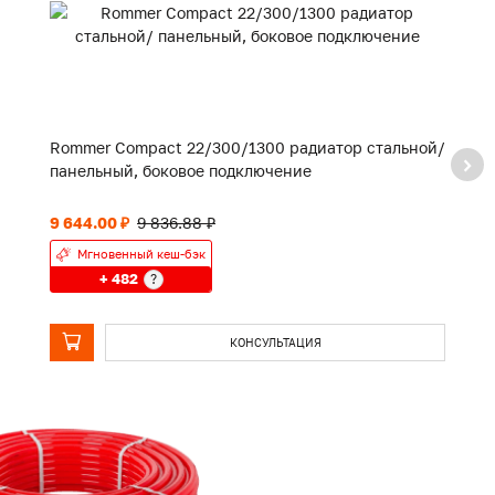
Rommer Compact 22/300/1300 радиатор стальной/
R
панельный, боковое подключение
п
9 644.00 ₽
9 836.88 ₽
8 
Мгновенный кеш-бэк
+ 482
?
КОНСУЛЬТАЦИЯ