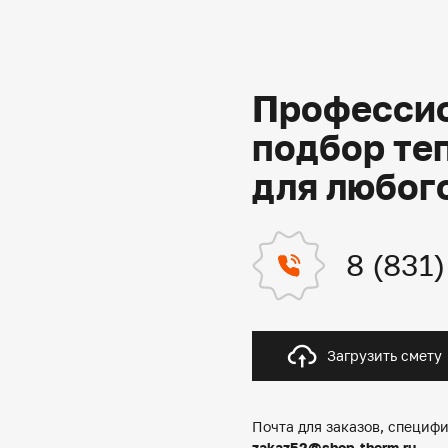
Профессио
подбор те
для любог
8 (831
Загрузить смету
Почта для заказов, специфи
zakaz52@shop-therm.ru