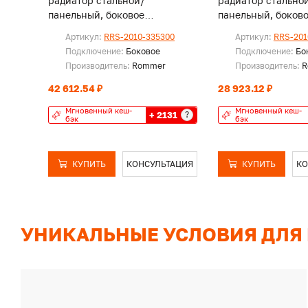
радиатор стальной/
радиатор стально
панельный, боковое
панельный, боков
подключение
подключение
Артикул:
RRS-2010-335300
Артикул:
RRS-201
Подключение:
Боковое
Подключение:
Бо
Производитель:
Rommer
Производитель:
R
42 612.54 ₽
28 923.12 ₽
Мгновенный кеш-
Мгновенный кеш-
+ 2131
?
бэк
бэк
КУПИТЬ
КОНСУЛЬТАЦИЯ
КУПИТЬ
КО
УНИКАЛЬНЫЕ УСЛОВИЯ ДЛЯ