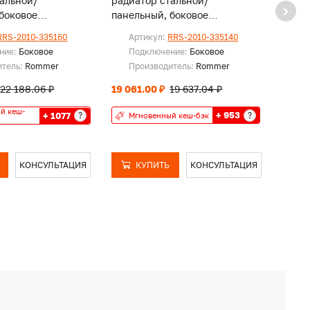
тальной/
радиатор стальной/
радиа
боковое
панельный, боковое
панел
е
подключение
подк
RRS-2010-335160
Артикул:
RRS-2010-335140
Ар
ние:
Боковое
Подключение:
Боковое
По
итель:
Rommer
Производитель:
Rommer
Пр
22 188.06 ₽
19 061.00 ₽
19 637.04 ₽
16 81
й кеш-
+ 953
+ 1077
?
?
Мгновенный кеш-бэк
Мг
КОНСУЛЬТАЦИЯ
КУПИТЬ
КОНСУЛЬТАЦИЯ