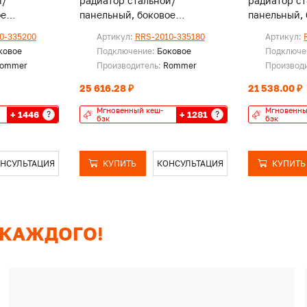
й/
радиатор стальной/
радиатор с
ое
панельный, боковое
панельный, 
подключение
подключени
0-335200
Артикул:
RRS-2010-335180
Артикул:
ковое
Подключение:
Боковое
Подключе
ommer
Производитель:
Rommer
Производ
25 616.28 ₽
21 538.00 ₽
Мгновенный кеш-
Мгновенны
+ 1446
+ 1281
?
?
бэк
бэк
НСУЛЬТАЦИЯ
КУПИТЬ
КОНСУЛЬТАЦИЯ
КУПИТЬ
 КАЖДОГО!