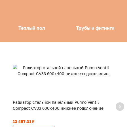
Теплый пол
Трубы и фитинги
Радиатор стальной панельный Purmo Ventil
Р
Compact CV33 600x400 нижнее подключение.
C
13 457.31 ₽
14