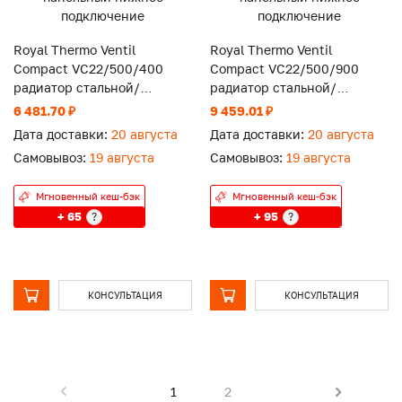
Royal Thermo Ventil
Royal Thermo Ventil
Compact VC22/500/400
Compact VC22/500/900
радиатор стальной/
радиатор стальной/
панельный нижнее
панельный нижнее
6 481.70 ₽
9 459.01 ₽
подключение
подключение
Дата доставки:
20 августа
Дата доставки:
20 августа
Самовывоз:
19 августа
Самовывоз:
19 августа
Мгновенный кеш-бэк
Мгновенный кеш-бэк
+ 65
+ 95
?
?
КОНСУЛЬТАЦИЯ
КОНСУЛЬТАЦИЯ
1
2