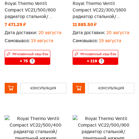
Royal Thermo Ventil
Royal Thermo Ventil
Compact VC21/500/600
Compact VC22/300/1600
радиатор стальной/
радиатор стальной/
панельный нижнее
панельный нижнее
7 471.29 ₽
11 885.50 ₽
подключение
подключение
Дата доставки:
20 августа
Дата доставки:
20 августа
Самовывоз:
19 августа
Самовывоз:
19 августа
Мгновенный кеш-бэк
Мгновенный кеш-бэк
+ 75
+ 119
?
?
КОНСУЛЬТАЦИЯ
КОНСУЛЬТАЦИЯ