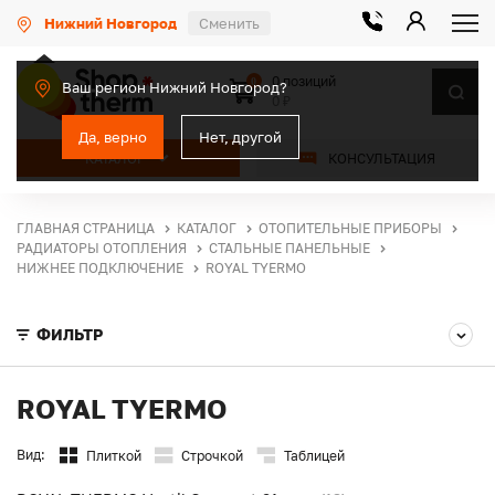
Нижний Новгород
Сменить
0 позиций
0
Ваш регион Нижний Новгород?
0 ₽
Да, верно
Нет, другой
КАТАЛОГ
КОНСУЛЬТАЦИЯ
ГЛАВНАЯ СТРАНИЦА
КАТАЛОГ
ОТОПИТЕЛЬНЫЕ ПРИБОРЫ
РАДИАТОРЫ ОТОПЛЕНИЯ
СТАЛЬНЫЕ ПАНЕЛЬНЫЕ
НИЖНЕЕ ПОДКЛЮЧЕНИЕ
ROYAL TYERMO
ФИЛЬТР
ROYAL TYERMO
Вид:
Плиткой
Строчкой
Таблицей