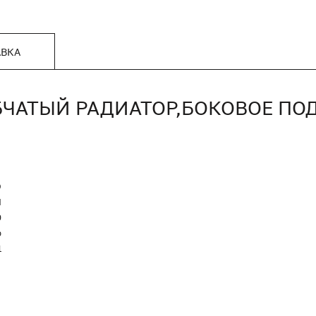
АВКА
УБЧАТЫЙ РАДИАТОР,БОКОВОЕ ПО
O
Я
0
р
1