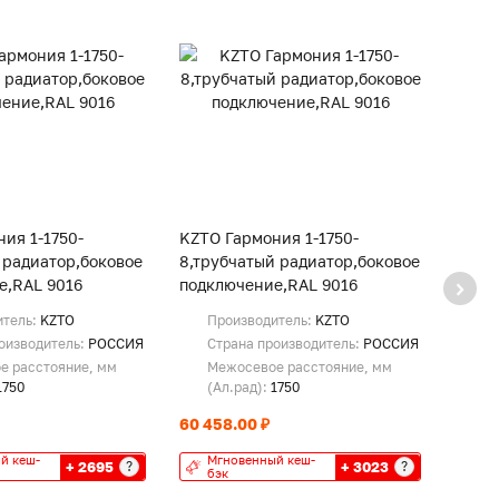
ия 1-1750-
KZTO Гармония 1-1750-
KZTO 
 радиатор,боковое
8,трубчатый радиатор,боковое
9,тру
е,RAL 9016
подключение,RAL 9016
подкл
итель:
KZTO
Производитель:
KZTO
Пр
оизводитель:
РОССИЯ
Страна производитель:
РОССИЯ
Ст
е расстояние, мм
Межосевое расстояние, мм
Ме
1750
(Ал.рад):
1750
(А
60 458.00 ₽
67 02
й кеш-
Мгновенный кеш-
Мг
+ 2695
+ 3023
?
?
бэк
бэ