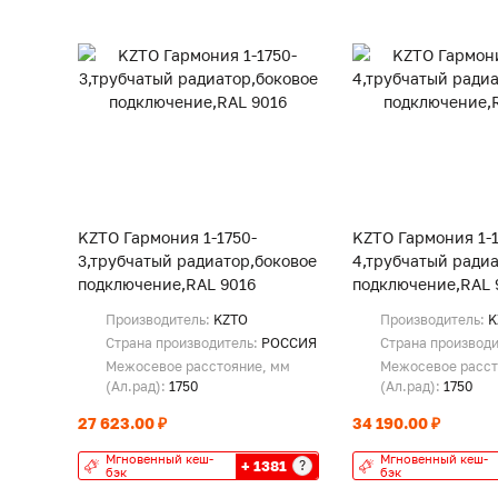
KZTO Гармония 1-1750-
KZTO Гармония 1-1
3,трубчатый радиатор,боковое
4,трубчатый радиа
подключение,RAL 9016
подключение,RAL 
Производитель:
KZTO
Производитель:
K
Страна производитель:
РОССИЯ
Страна производ
Межосевое расстояние, мм
Межосевое расст
(Ал.рад):
1750
(Ал.рад):
1750
27 623.00 ₽
34 190.00 ₽
Мгновенный кеш-
Мгновенный кеш-
+ 1381
?
бэк
бэк