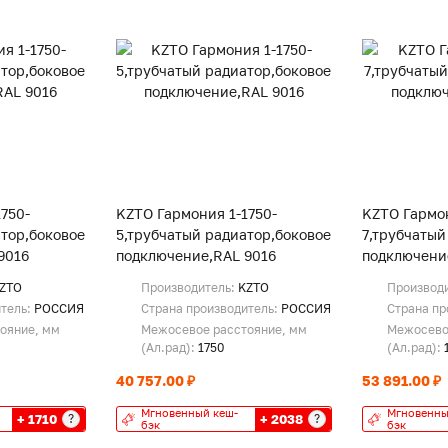
750-
KZTO Гармония 1-1750-
KZTO Гармон
тор,боковое
5,трубчатый радиатор,боковое
7,трубчатый
9016
подключение,RAL 9016
подключени
ZTO
Производитель:
KZTO
Производ
итель:
РОССИЯ
Страна производитель:
РОССИЯ
Страна пр
ояние, мм
Межосевое расстояние, мм
Межосево
(Ал.рад):
1750
(Ал.рад):
40 757.00 ₽
53 891.00 ₽
Мгновенный кеш-
Мгновенны
+ 1710
+ 2038
?
?
бэк
бэк