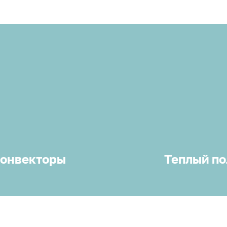
онвекторы
Теплый по