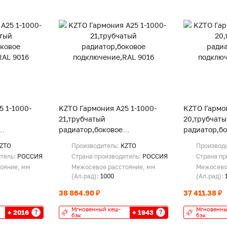
5 1-1000-
KZTO Гармония А25 1-1000-
KZTO Гармон
21,трубчатый
20,трубчат
радиатор,боковое
радиатор,б
9016
подключение,RAL 9016
подключени
ZTO
Производитель:
KZTO
Производ
итель:
РОССИЯ
Страна производитель:
РОССИЯ
Страна пр
ояние, мм
Межосевое расстояние, мм
Межосево
(Ал.рад):
1000
(Ал.рад):
38 864.90 ₽
37 411.38 ₽
Мгновенный кеш-
Мгновенны
+ 2016
+ 1943
?
?
бэк
бэк