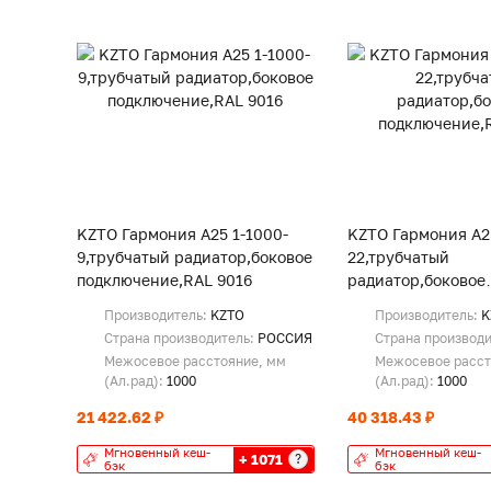
KZTO Гармония А25 1-1000-
KZTO Гармония А2
9,трубчатый радиатор,боковое
22,трубчатый
подключение,RAL 9016
радиатор,боковое
подключение,RAL 
Производитель:
KZTO
Производитель:
K
Страна производитель:
РОССИЯ
Страна производ
Межосевое расстояние, мм
Межосевое расст
(Ал.рад):
1000
(Ал.рад):
1000
21 422.62 ₽
40 318.43 ₽
Мгновенный кеш-
Мгновенный кеш-
+ 1071
?
бэк
бэк