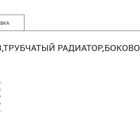
АВКА
23,ТРУБЧАТЫЙ РАДИАТОР,БОКОВ
O
Я
0
р
1