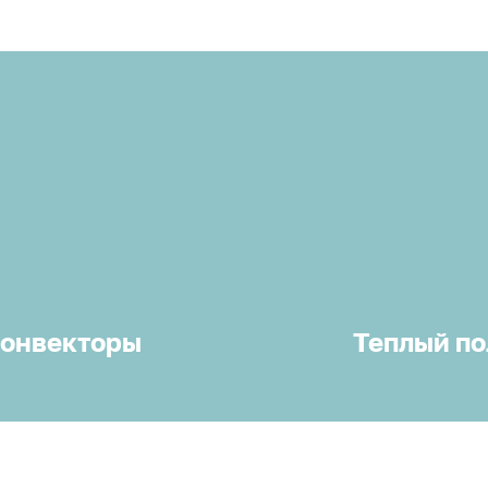
онвекторы
Теплый по