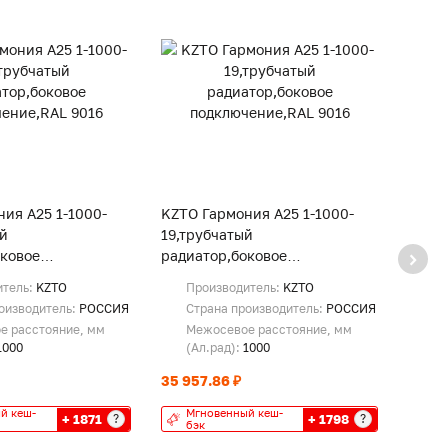
ия А25 1-1000-
KZTO Гармония А25 1-1000-
KZTO 
ый
19,трубчатый
18,тр
оковое
радиатор,боковое
радиа
е,RAL 9016
подключение,RAL 9016
подкл
итель:
KZTO
Производитель:
KZTO
Пр
оизводитель:
РОССИЯ
Страна производитель:
РОССИЯ
Ст
е расстояние, мм
Межосевое расстояние, мм
Ме
1000
(Ал.рад):
1000
(А
35 957.86 ₽
34 50
й кеш-
Мгновенный кеш-
Мг
+ 1871
+ 1798
?
?
бэк
бэ