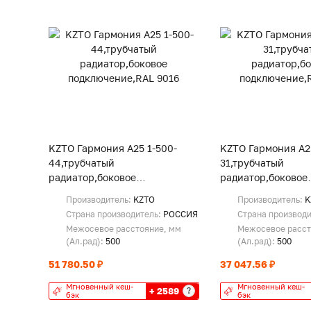
KZTO Гармония А25 1-500-
KZTO Гармония А25
44,трубчатый
31,трубчатый
радиатор,боковое
радиатор,боковое
подключение,RAL 9016
подключение,RAL 
Производитель:
KZTO
Производитель:
K
Страна производитель:
РОССИЯ
Страна производ
Межосевое расстояние, мм
Межосевое расст
(Ал.рад):
500
(Ал.рад):
500
51 780.50 ₽
37 047.56 ₽
Мгновенный кеш-
Мгновенный кеш-
+ 2589
?
бэк
бэк