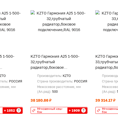
 1-500-
KZTO Гармония А25 1-500-
KZTO Гармон
32,трубчатый
33,трубчаты
радиатор,боковое
радиатор,б
9016
подключение,RAL 9016
подключени
ZTO
Производитель:
KZTO
Производ
итель:
РОССИЯ
Страна производитель:
РОССИЯ
Страна пр
ояние, мм
Межосевое расстояние, мм
Межосево
(Ал.рад):
500
(Ал.рад):
38 180.86 ₽
39 314.17 ₽
Мгновенный кеш-
Мгновенны
+ 1852
+ 1909
?
?
бэк
бэк