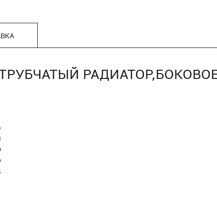
АВКА
0,ТРУБЧАТЫЙ РАДИАТОР,БОКОВО
O
Я
0
р
1