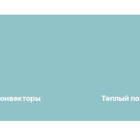
онвекторы
Теплый по