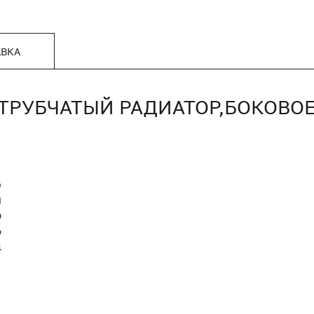
АВКА
8,ТРУБЧАТЫЙ РАДИАТОР,БОКОВО
O
Я
0
р
1