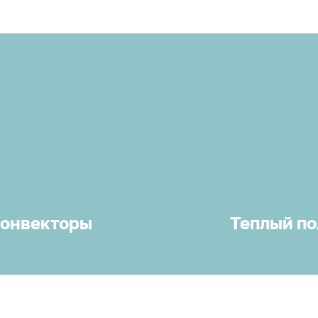
онвекторы
Теплый по