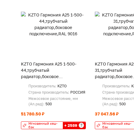
KZTO Гармония А25 1-500-
KZTO Гармония А25
44,трубчатый
31,трубчатый
радиатор,боковое
радиатор,боковое
подключение,RAL 9016
подключение,RAL 
Производитель:
KZTO
Производитель:
K
Страна производитель:
РОССИЯ
Страна производ
Межосевое расстояние, мм
Межосевое расст
(Ал.рад):
500
(Ал.рад):
500
51 780.50 ₽
37 047.56 ₽
Мгновенный кеш-
Мгновенный кеш-
+ 2589
?
бэк
бэк