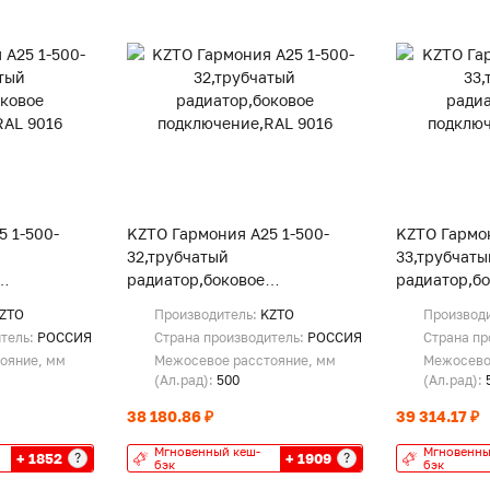
 1-500-
KZTO Гармония А25 1-500-
KZTO Гармон
32,трубчатый
33,трубчаты
радиатор,боковое
радиатор,б
9016
подключение,RAL 9016
подключени
ZTO
Производитель:
KZTO
Производ
итель:
РОССИЯ
Страна производитель:
РОССИЯ
Страна пр
ояние, мм
Межосевое расстояние, мм
Межосево
(Ал.рад):
500
(Ал.рад):
38 180.86 ₽
39 314.17 ₽
Мгновенный кеш-
Мгновенны
+ 1852
+ 1909
?
?
бэк
бэк